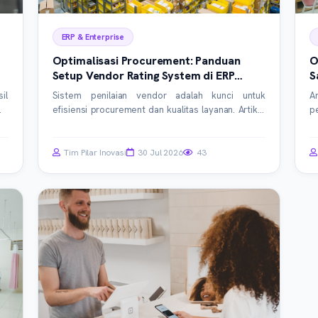
ERP & Enterprise
Optimalisasi Procurement: Panduan
O
Setup Vendor Rating System di ERP
S
(SIMRS/SIM Klinik)
S
il
Sistem penilaian vendor adalah kunci untuk
A
ma
efisiensi procurement dan kualitas layanan. Artikel
p
ni
ini memandu Anda langkah demi langkah dalam
s
i,
membangun sistem rating vendor yang efektif di
da
an
modul procurement ERP, khususnya untuk SIMRS
P
Tim Pilar Inovasi
30 Jul 2026
43
dan SIM Klinik. Tingkatkan kualitas vendor dan
op
kurangi risiko operasional Anda sekarang.