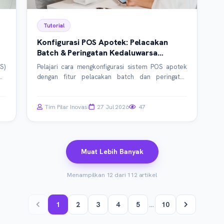
Tutorial
Konfigurasi POS Apotek: Pelacakan
Batch & Peringatan Kedaluwarsa
Otomatis
S)
Pelajari cara mengkonfigurasi sistem POS apotek
it
dengan fitur pelacakan batch dan peringatan
an
kedaluwarsa otomatis. Artikel ini membahas
ah
implementasi teknis, contoh kode, dan best
ga
practices untuk efisiensi dan keamanan.
Tim Pilar Inovasi
27 Jul 2026
47
ai
Muat Lebih Banyak
Menampilkan 12 dari 112 artikel
1
2
3
4
5
…
10