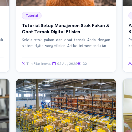
Tutorial
-
Tutorial Setup Manajemen Stok Pakan &
P
m
Obat Ternak Digital Efisien
K
D
uk
Kelola stok pakan dan obat ternak Anda dengan
P
M)
sistem digital yang efisien. Artikel ini memandu Anda
k
as
melalui langkah-langkah setup, pemilihan teknologi,
o
si
hingga implementasi praktis untuk optimasi
t
an
operasional peternakan Anda.
s
Tim Pilar Inovasi
02 Aug 2026
32
m
m
An