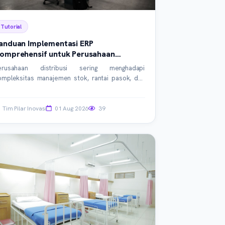
Tutorial
anduan Implementasi ERP
omprehensif untuk Perusahaan
istribusi Modern
erusahaan distribusi sering menghadapi
ompleksitas manajemen stok, rantai pasok, dan
perasional. Artikel ini akan memandu Anda melalui
ahapan kritis implementasi sistem ERP, membahas
trategi, teknologi, dan praktik terbaik untuk
Tim Pilar Inovasi
01 Aug 2026
39
encapai efisiensi maksimal. Pelajari cara memilih,
erencanakan, dan menjalankan ERP agar bisnis
da unggul.