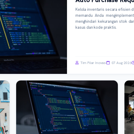
Kelola inventaris secara efisien 
memandu Anda mengimplementa
menghindari kekurangan stok da
kasus dan kode praktis.
Tim Pilar Inovasi
07 Aug 2026