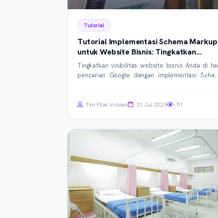
Tutorial
Tutorial Implementasi Schema Markup
untuk Website Bisnis: Tingkatkan
Visibilitas Organik Anda
Tingkatkan visibilitas website bisnis Anda di has
pencarian Google dengan implementasi Sche
Markup yang tepat. Pelajari panduan praktis i
untuk memahami konsep, langkah implementas
dan praktik terbaik guna meraih rich snippets d
Tim Pilar Inovasi
31 Jul 2026
51
menarik lebih banyak calon pelanggan.