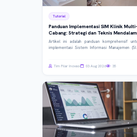
Tutorial
Panduan Implementasi SIM Klinik Multi
Cabang: Strategi dan Teknis Mendala
Artikel ini adalah panduan komprehensif unt
implementasi Sistem Informasi Manajemen (SI
Klinik pada jaringan multi-cabang. Kami membah
strategi perencanaan, arsitektur teknis, integra
data, hingga praktik terbaik untuk memastik
Tim Pilar Inovasi
03 Aug 2026
35
operasional yang efisien dan kepatuhan regulasi.