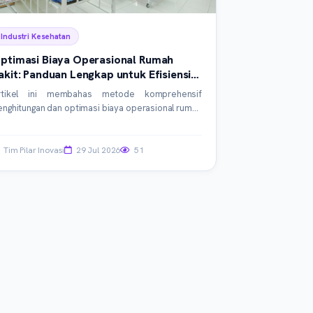
Industri Kesehatan
ptimasi Biaya Operasional Rumah
akit: Panduan Lengkap untuk Efisiensi
IMRS
rtikel ini membahas metode komprehensif
enghitungan dan optimasi biaya operasional rumah
akit. Pelajari cara memanfaatkan SIMRS, integrasi
ta, dan teknologi terkini untuk efisiensi maksimal.
anduan praktis ini ditujukan bagi manajer
Tim Pilar Inovasi
29 Jul 2026
51
erasional dan IT rumah sakit.