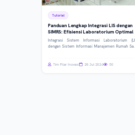
Tutorial
Panduan Lengkap Integrasi LIS dengan
SIMRS: Efisiensi Laboratorium Optimal
Integrasi Sistem Informasi Laboratorium (LI
dengan Sistem Informasi Manajemen Rumah Sak
(SIMRS) adalah kunci efisiensi operasional d
akurasi data. Artikel ini memandu Anda langk
demi langkah, dari konsep dasar hing
Tim Pilar Inovasi
28 Jul 2026
50
implementasi teknis mendalam, untuk mencap
integrasi yang mulus dan optimal.