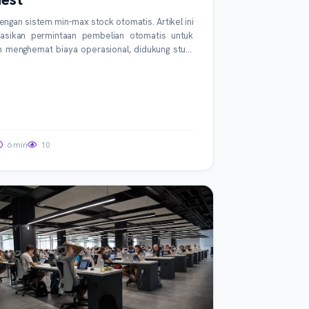
dengan sistem min-max stock otomatis. Artikel ini
sikan permintaan pembelian otomatis untuk
n menghemat biaya operasional, didukung studi
6 min
10