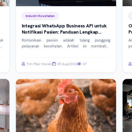
Industri Kesehatan
Integrasi WhatsApp Business API untuk
O
Notifikasi Pasien: Panduan Lengkap
P
SIMRS & Klinik
P
uk
Komunikasi pasien adalah tulang punggung
A
al,
pelayanan kesehatan. Artikel ini membahas
p
ps
integrasi WhatsApp Business API (WABA) ke dalam
k
un
SIMRS dan SIM Klinik untuk otomatisasi notifikasi,
i
an
meningkatkan efisiensi operasional, dan kepuasan
ef
Tim Pilar Inovasi
05 Aug 2026
27
pasien.
p