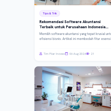
Tips & Trik
Rekomendasi Software Akuntansi
Terbaik untuk Perusahaan Indonesia
2026: Panduan Komprehensif
Memilih software akuntansi yang tepat krusial unt
efisiensi bisnis. Artikel ini membedah fitur esensi
perbandingan platform terkemuka, dan ti
implementasi untuk perusahaan Indonesia di tah
2026, memastikan Anda membuat keputus
Tim Pilar Inovasi
06 Aug 2026
21
investasi terbaik.