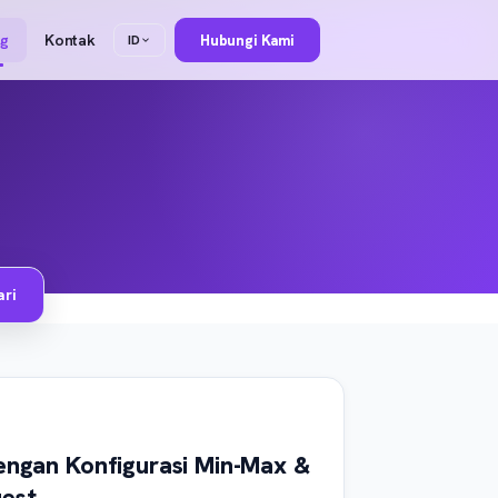
og
Kontak
Hubungi Kami
ID
ri
dengan Konfigurasi Min-Max &
est