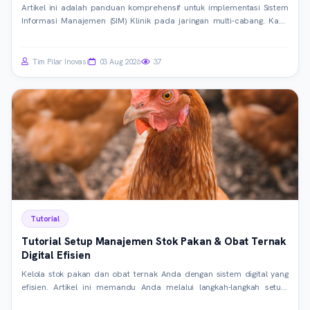
Artikel ini adalah panduan komprehensif untuk implementasi Sistem
Informasi Manajemen (SIM) Klinik pada jaringan multi-cabang. Kami
membahas strategi perencanaan, arsitektur teknis, integrasi data,
hingga praktik terbaik untuk memastikan operasional yang efisien dan
kepatuhan regulasi.
Tim Pilar Inovasi
03 Aug 2026
37
Tutorial
Tutorial Setup Manajemen Stok Pakan & Obat Ternak
Digital Efisien
Kelola stok pakan dan obat ternak Anda dengan sistem digital yang
efisien. Artikel ini memandu Anda melalui langkah-langkah setup,
pemilihan teknologi, hingga implementasi praktis untuk optimasi