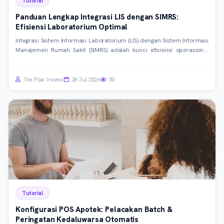
Tutorial
Panduan Lengkap Integrasi LIS dengan SIMRS:
Efisiensi Laboratorium Optimal
Integrasi Sistem Informasi Laboratorium (LIS) dengan Sistem Informasi
Manajemen Rumah Sakit (SIMRS) adalah kunci efisiensi operasional
dan akurasi data. Artikel ini memandu Anda langkah demi langkah,
dari konsep dasar hingga implementasi teknis mendalam, untuk
mencapai integrasi yang mulus dan optimal.
Tim Pilar Inovasi
28 Jul 2026
50
Tutorial
Konfigurasi POS Apotek: Pelacakan Batch &
Peringatan Kedaluwarsa Otomatis