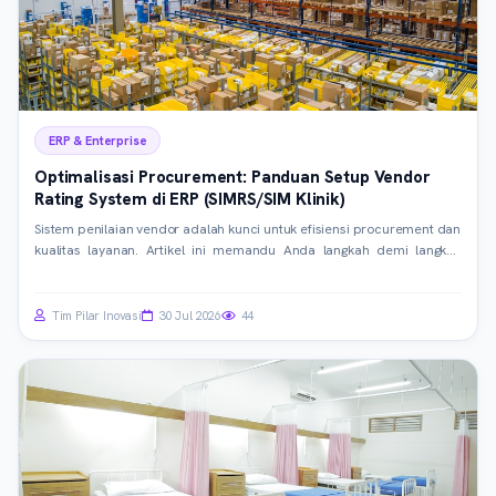
ERP & Enterprise
Optimalisasi Procurement: Panduan Setup Vendor
Rating System di ERP (SIMRS/SIM Klinik)
Sistem penilaian vendor adalah kunci untuk efisiensi procurement dan
kualitas layanan. Artikel ini memandu Anda langkah demi langkah
dalam membangun sistem rating vendor yang efektif di modul
procurement ERP, khususnya untuk SIMRS dan SIM Klinik. Tingkatkan
kualitas vendor dan kurangi risiko operasional Anda sekarang.
Tim Pilar Inovasi
30 Jul 2026
44