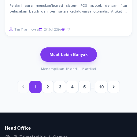
Pelajari cara mengkonfigurasi sistem POS apotek dengan fitur
pelacakan batch dan peringatan kedaluwarsa otomatis. Artikel ini
membahas implementasi teknis, contoh kode, dan best practices
untuk efisiensi dan keamanan.
Tim Pilar Inovasi
27 Jul 2026
47
Muat Lebih Banyak
Menampilkan 12 dari 112 artikel
1
2
3
4
5
…
10
Head Office