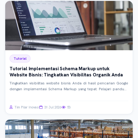
Tutorial
Tutorial Implementasi Schema Markup untuk
Website Bisnis: Tingkatkan Visibilitas Organik Anda
Tingkatkan visibilitas website bisnis Anda di hasil pencarian Google
dengan implementasi Schema Markup yang tepat. Pelajari panduan
praktis ini untuk memahami konsep, langkah implementasi, dan
praktik terbaik guna meraih rich snippets dan menarik lebih banyak
calon pelanggan.
Tim Pilar Inovasi
31 Jul 2026
53