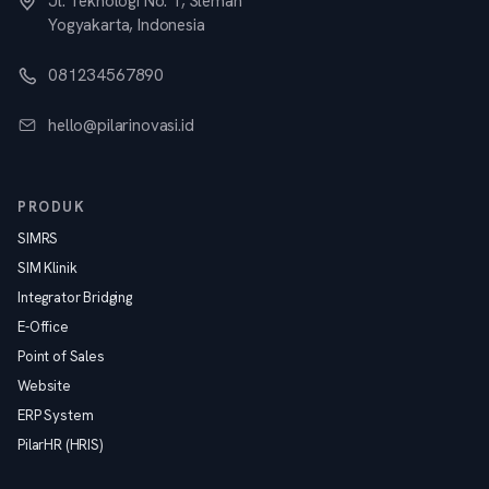
Jl. Teknologi No. 1, Sleman
Yogyakarta, Indonesia
081234567890
hello@pilarinovasi.id
PRODUK
SIMRS
SIM Klinik
Integrator Bridging
E-Office
Point of Sales
Website
ERP System
PilarHR (HRIS)