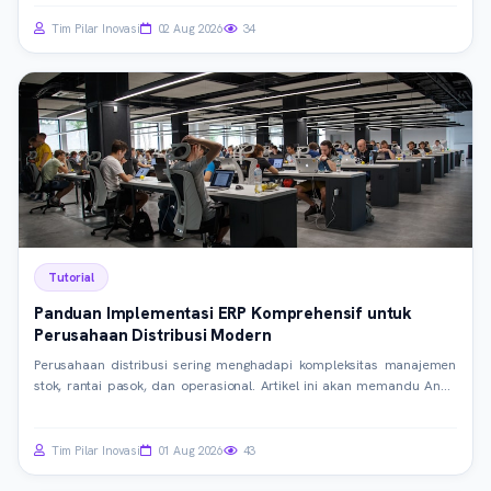
operasional peternakan Anda.
Tim Pilar Inovasi
02 Aug 2026
34
Tutorial
Panduan Implementasi ERP Komprehensif untuk
Perusahaan Distribusi Modern
Perusahaan distribusi sering menghadapi kompleksitas manajemen
stok, rantai pasok, dan operasional. Artikel ini akan memandu Anda
melalui tahapan kritis implementasi sistem ERP, membahas strategi,
teknologi, dan praktik terbaik untuk mencapai efisiensi maksimal.
Pelajari cara memilih, merencanakan, dan menjalankan ERP agar
Tim Pilar Inovasi
01 Aug 2026
43
bisnis Anda unggul.