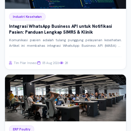
Industri Kesehatan
Integrasi WhatsApp Business API untuk Notifikasi
Pasien: Panduan Lengkap SIMRS & Klinik
Komunikasi pasien adalah tulang punggung pelayanan kesehatan.
Artikel ini membahas integrasi WhatsApp Business API (WABA) ke
dalam SIMRS dan SIM Klinik untuk otomatisasi notifikasi, meningkatkan
efisiensi operasional, dan kepuasan pasien.
Tim Pilar Inovasi
05 Aug 2026
28
ERP Poultry