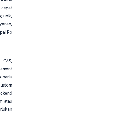
 cepat
 unik,
ayanan,
apai Rp
, CSS,
gement
 perlu
custom
ackend
om atau
rlukan