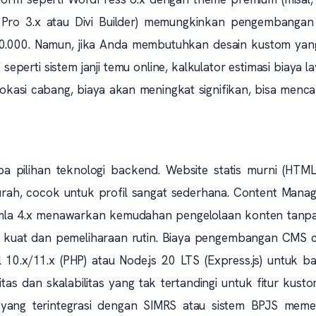
r Pro 3.x atau Divi Builder) memungkinkan pengembangan
00.000. Namun, jika Anda membutuhkan desain kustom yang
 seperti sistem janji temu online, kalkulator estimasi biaya l
okasi cabang, biaya akan meningkat signifikan, bisa menc
 pilihan teknologi backend. Website statis murni (HTML
urah, cocok untuk profil sangat sederhana. Content Mana
omla 4.x menawarkan kemudahan pengelolaan konten tanpa
h kuat dan pemeliharaan rutin. Biaya pengembangan CMS 
10.x/11.x (PHP) atau Node.js 20 LTS (Express.js) untuk b
tas dan skalabilitas yang tak tertandingi untuk fitur kust
e yang terintegrasi dengan SIMRS atau sistem BPJS meme