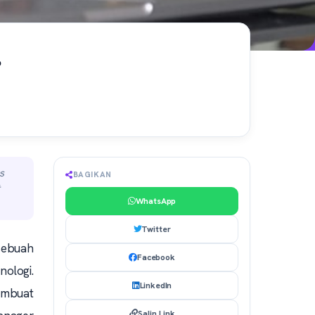
?
s
BAGIKAN
WhatsApp
Twitter
sebuah
Facebook
nologi.
LinkedIn
embuat
Salin Link