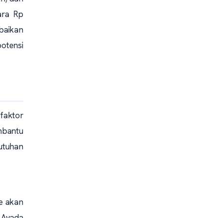
ara Rp
baikan
otensi
 faktor
embantu
utuhan
te akan
 Avada