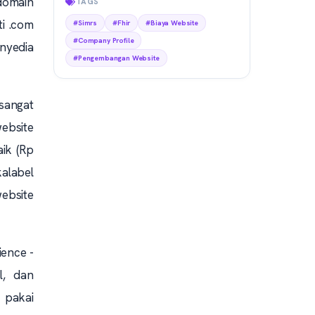
 domain
TAGS
ti .com
#Simrs
#Fhir
#Biaya Website
#Company Profile
enyedia
#Pengembangan Website
 sangat
website
aik (Rp
alabel
ebsite
ience -
l, dan
 pakai