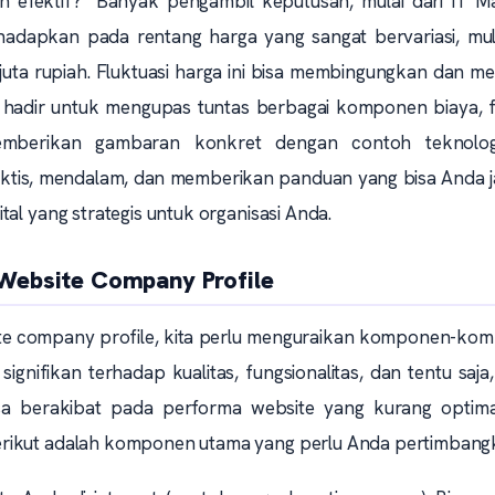
n efektif?" Banyak pengambil keputusan, mulai dari IT M
 dihadapkan pada rentang harga yang sangat bervariasi, mul
juta rupiah. Fluktuasi harga ini bisa membingungkan dan 
ni hadir untuk mengupas tuntas berbagai komponen biaya, 
emberikan gambaran konkret dengan contoh teknolo
ktis, mendalam, dan memberikan panduan yang bisa Anda j
al yang strategis untuk organisasi Anda.
ebsite Company Profile
te company profile, kita perlu menguraikan komponen-ko
signifikan terhadap kualitas, fungsionalitas, dan tentu saja
sa berakibat pada performa website yang kurang optima
erikut adalah komponen utama yang perlu Anda pertimbang