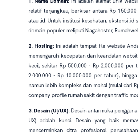
1. Nama Domain:
Ini adalah alamat unik websi
relatif terjangkau, berkisar antara Rp 150.0
atau .id. Untuk institusi kesehatan, ekstensi .i
domain populer meliputi Niagahoster, Rumahwe
2. Hosting:
Ini adalah tempat file website Anda
memengaruhi kecepatan dan keandalan website. 
kecil, sekitar Rp 500.000 - Rp 2.000.000 per t
2.000.000 - Rp 10.000.000 per tahun), hingga
namun lebih kompleks dan mahal (mulai dari R
company profile rumah sakit dengan traffic moder
3. Desain (UI/UX):
Desain antarmuka pengguna (
UX) adalah kunci. Desain yang baik memas
mencerminkan citra profesional perusahaan