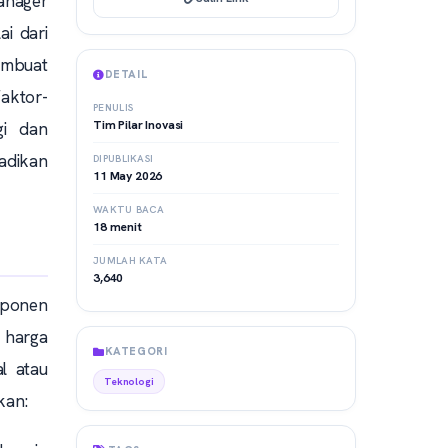
anager
ai dari
membuat
DETAIL
faktor-
PENULIS
Tim Pilar Inovasi
gi dan
adikan
DIPUBLIKASI
11 May 2026
WAKTU BACA
18 menit
JUMLAH KATA
3,640
mponen
, harga
KATEGORI
l atau
Teknologi
kan: