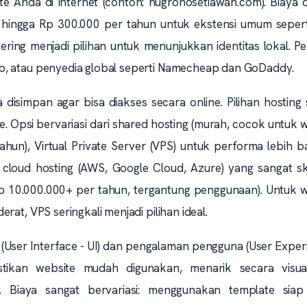
te Anda di internet (contoh: nugrohosetiawan.com). Biaya
00 hingga Rp 300.000 per tahun untuk ekstensi umum seper
d sering menjadi pilihan untuk menunjukkan identitas lokal. P
b, atau penyedia global seperti Namecheap dan GoDaddy.
 disimpan agar bisa diakses secara online. Pilihan hosting
Opsi bervariasi dari shared hosting (murah, cocok untuk 
ahun), Virtual Private Server (VPS) untuk performa lebih b
 cloud hosting (AWS, Google Cloud, Azure) yang sangat sk
p 10.000.000+ per tahun, tergantung penggunaan). Untuk w
at, VPS seringkali menjadi pilihan ideal.
User Interface - UI) dan pengalaman pengguna (User Exper
tikan website mudah digunakan, menarik secara visua
. Biaya sangat bervariasi: menggunakan template siap