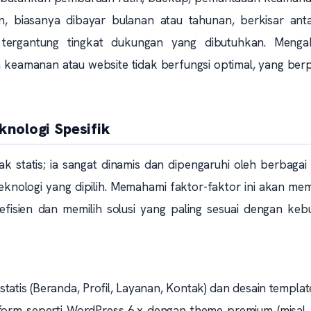
an, biasanya dibayar bulanan atau tahunan, berkisar ant
tergantung tingkat dukungan yang dibutuhkan. Menga
eamanan atau website tidak berfungsi optimal, yang berp
knologi Spesifik
 statis; ia sangat dinamis dan dipengaruhi oleh berbagai
 teknologi yang dipilih. Memahami faktor-faktor ini akan m
fisien dan memilih solusi yang paling sesuai dengan keb
tis (Beranda, Profil, Layanan, Kontak) dan desain templa
tform seperti WordPress 6.x dengan theme premium (misal,