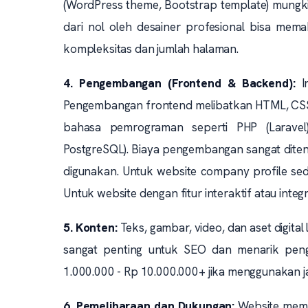
(WordPress theme, Bootstrap template) mungki
dari nol oleh desainer profesional bisa mem
kompleksitas dan jumlah halaman.
4. Pengembangan (Frontend & Backend):
In
Pengembangan frontend melibatkan HTML, CSS, 
bahasa pemrograman seperti PHP (Laravel)
PostgreSQL). Biaya pengembangan sangat ditent
digunakan. Untuk website company profile sede
Untuk website dengan fitur interaktif atau inte
5. Konten:
Teks, gambar, video, dan aset digital
sangat penting untuk SEO dan menarik pengu
1.000.000 - Rp 10.000.000+ jika menggunakan ja
6. Pemeliharaan dan Dukungan:
Website memb