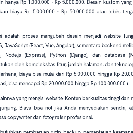
n hanya Rp 1.000.000 - Rp 5.000.000. Desain kustom yang 
akan biaya Rp 5.000.000 - Rp 50.000.000 atau lebih, terg
i adalah proses mengubah desain menjadi website fungs
JavaScript (React, Vue, Angular), sementara backend meli
, Node.js (Express), Python (Django), dan database (
ukan oleh kompleksitas fitur, jumlah halaman, dan teknolo
rhana, biaya bisa mulai dari Rp 5.000.000 hingga Rp 20.0
grasi, bisa mencapai Rp 20.000.000 hingga Rp 100.000.000+.
 lainnya yang mengisi website. Konten berkualitas tinggi dan 
njung. Biaya bisa nol jika Anda menyediakan sendiri, a
sa copywriter dan fotografer profesional.
utuhkan pembaruan rutin, backup, pemantauan keamana