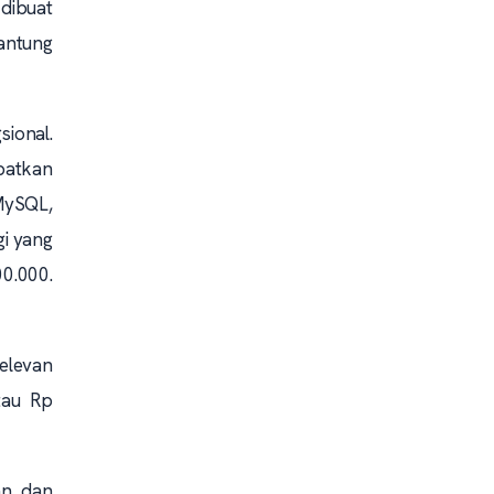
dibuat
antung
ional.
batkan
MySQL,
gi yang
00.000.
relevan
tau Rp
n, dan