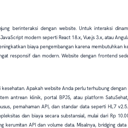
ung berinteraksi dengan website. Untuk interaksi dinam
aScript modern seperti React 18.x, Vue.js 3.x, atau Angul
 meningkatkan biaya pengembangan karena membutuhkan ke
ngat responsif dan modern. Website dengan frontend sed
itusi kesehatan. Apakah website Anda perlu terhubung dengan
tem antrean klinik, portal BPJS, atau platform SatuSehat
husus, pemahaman API, dan standar data seperti HL7 v2.5.
leksitas dan biaya secara substansial, mulai dari Rp 10.
ng kerumitan API dan volume data. Misalnya, bridging data