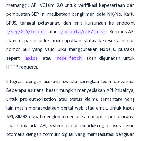
memanggil API VClaim 2.0 untuk verifikasi kepesertaan dan
pembuatan SEP. Ini melibatkan pengiriman data NIK/No. Kartu
BPJS, tanggal pelayanan, dan jenis kunjungan ke endpoint
atau
. Respons API
/sep/2.0/insert
/peserta/nik/{nik}
akan di-parse untuk mendapatkan status kepesertaan dan
nomor SEP yang valid. Jika menggunakan Node.js, pustaka
seperti
atau
akan digunakan untuk
axios
node-fetch
HTTP requests.
Integrasi dengan asuransi swasta seringkali lebih bervariasi.
Beberapa asuransi besar mungkin menyediakan API (misalnya,
untuk pre-authorization atau status klaim), sementara yang
lain masih mengandalkan portal web atau email. Untuk kasus
API, SIMRS dapat mengimplementasikan adapter per asuransi.
Jika tidak ada API, sistem dapat mendukung proses semi-
otomatis dengan formulir digital yang memfasilitasi pengisian