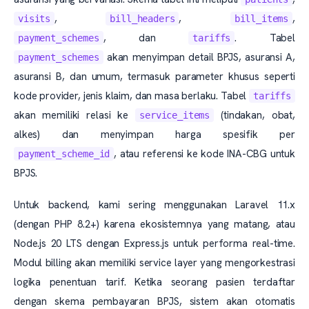
,
,
,
visits
bill_headers
bill_items
, dan
. Tabel
payment_schemes
tariffs
akan menyimpan detail BPJS, asuransi A,
payment_schemes
asuransi B, dan umum, termasuk parameter khusus seperti
kode provider, jenis klaim, dan masa berlaku. Tabel
tariffs
akan memiliki relasi ke
(tindakan, obat,
service_items
alkes) dan menyimpan harga spesifik per
, atau referensi ke kode INA-CBG untuk
payment_scheme_id
BPJS.
Untuk backend, kami sering menggunakan Laravel 11.x
(dengan PHP 8.2+) karena ekosistemnya yang matang, atau
Node.js 20 LTS dengan Express.js untuk performa real-time.
Modul billing akan memiliki service layer yang mengorkestrasi
logika penentuan tarif. Ketika seorang pasien terdaftar
dengan skema pembayaran BPJS, sistem akan otomatis