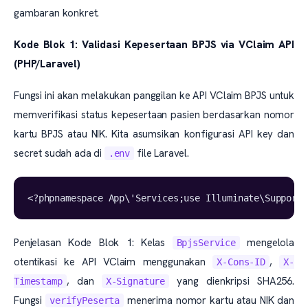
gambaran konkret.
Kode Blok 1: Validasi Kepesertaan BPJS via VClaim API
(PHP/Laravel)
Fungsi ini akan melakukan panggilan ke API VClaim BPJS untuk
memverifikasi status kepesertaan pasien berdasarkan nomor
kartu BPJS atau NIK. Kita asumsikan konfigurasi API key dan
secret sudah ada di
file Laravel.
.env
<?phpnamespace App\'Services;use Illuminate\Support\
Penjelasan Kode Blok 1: Kelas
mengelola
BpjsService
otentikasi ke API VClaim menggunakan
,
X-Cons-ID
X-
, dan
yang dienkripsi SHA256.
Timestamp
X-Signature
Fungsi
menerima nomor kartu atau NIK dan
verifyPeserta