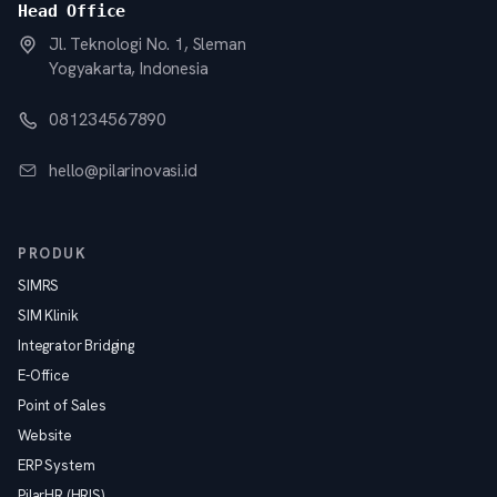
Head Office
Jl. Teknologi No. 1, Sleman
Yogyakarta, Indonesia
081234567890
hello@pilarinovasi.id
PRODUK
SIMRS
SIM Klinik
Integrator Bridging
E-Office
Point of Sales
Website
ERP System
PilarHR (HRIS)