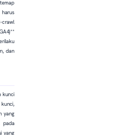
Sitemap
 harus
-crawl
(GA4)**
rilaku
n, dan
h kunci
kunci,
an yang
s pada
si yang