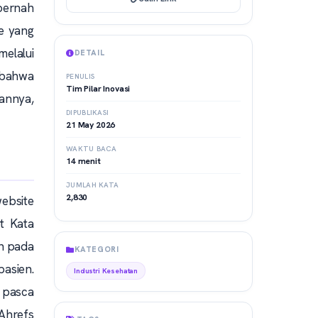
pernah
te yang
elalui
DETAIL
 bahwa
PENULIS
Tim Pilar Inovasi
annya,
DIPUBLIKASI
21 May 2026
WAKTU BACA
14 menit
JUMLAH KATA
2,830
ebsite
t Kata
ah pada
KATEGORI
pasien.
Industri Kesehatan
k pasca
 Ahrefs