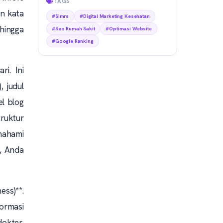
TAGS
an kata
#Simrs
#Digital Marketing Kesehatan
hingga
#Seo Rumah Sakit
#Optimasi Website
#Google Ranking
i. Ini
, judul
el blog
truktur
mahami
’, Anda
ess)**.
ormasi
dokter,