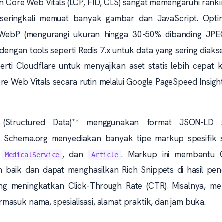
n Core Web Vitals (LCP, FID, CLS) sangat memengaruhi rank
seringkali memuat banyak gambar dan JavaScript. Opti
ebP (mengurangi ukuran hingga 30-50% dibanding JPE
engan tools seperti Redis 7.x untuk data yang sering diaks
rti Cloudflare untuk menyajikan aset statis lebih cepat 
ore Web Vitals secara rutin melalui Google PageSpeed Insigh
(Structured Data)** menggunakan format JSON-LD 
. Schema.org menyediakan banyak tipe markup spesifik s
,
, dan
. Markup ini membantu 
MedicalService
Article
aik dan dapat menghasilkan Rich Snippets di hasil penc
yang meningkatkan Click-Through Rate (CTR). Misalnya, me
masuk nama, spesialisasi, alamat praktik, dan jam buka.