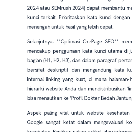
2024 atau SEMrush 2024) dapat membantu mengi
kunci terkait. Prioritaskan kata kunci denga
menengah untuk hasil yang lebih cepat.
Selanjutnya, **Optimasi On-Page SEO** mem
mencakup penggunaan kata kunci utama di judul
bagian (H1, H2, H3), dan dalam paragraf perta
bersifat deskriptif dan mengandung kata ku
internal linking yang kuat, di mana halama
hierarki website Anda dan mendistribusikan 'l
bisa menautkan ke ‘Profil Dokter Bedah Jantung
Aspek paling vital untuk website kesehatan ad
Google sangat ketat dalam mengevaluasi k
kesehatan. Pastikan setiap artikel atau informas