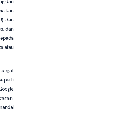
ing dan
malkan
G) dan
es, dan
kepada
ts atau
sangat
eperti
Google
arian,
nandai