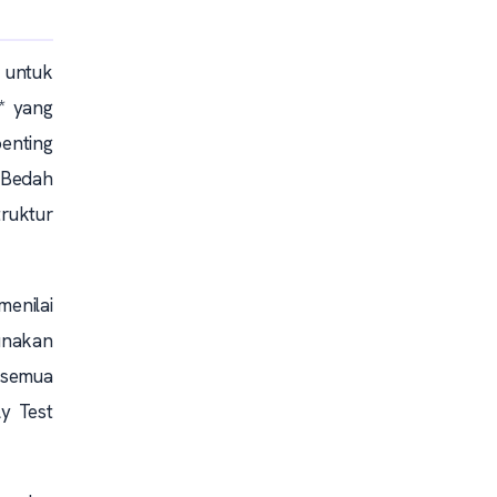
 untuk
* yang
penting
 Bedah
ruktur
menilai
unakan
i semua
y Test