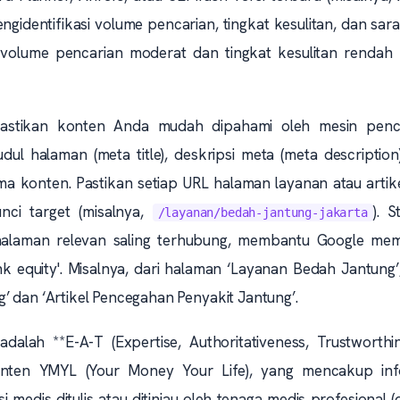
dentifikasi volume pencarian, tingkat kesulitan, dan sar
n volume pencarian moderat dan tingkat kesulitan rendah 
astikan konten Anda mudah dipahami oleh mesin pencar
 halaman (meta title), deskripsi meta (meta description)
ma konten. Pastikan setiap URL halaman layanan atau artik
nci target (misalnya,
). S
/layanan/bedah-jantung-jakarta
n-halaman relevan saling terhubung, membantu Google me
ink equity'. Misalnya, dari halaman ‘Layanan Bedah Jantung
’ dan ‘Artikel Pencegahan Penyakit Jantung’.
alah **E-A-T (Expertise, Authoritativeness, Trustworthin
onten YMYL (Your Money Your Life), yang mencakup inf
i medis ditulis atau ditinjau oleh tenaga medis profesional (