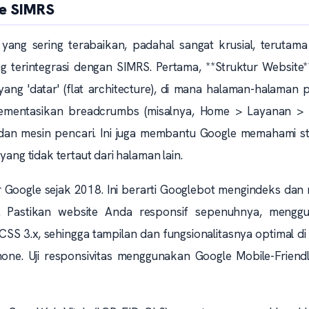
te SIMRS
yang sering terabaikan, padahal sangat krusial, terutama
 terintegrasi dengan SIMRS. Pertama, **Struktur Website*
yang 'datar' (flat architecture), di mana halaman-halaman 
plementasikan breadcrumbs (misalnya, Home > Layanan >
an mesin pencari. Ini juga membantu Google memahami st
yang tidak tertaut dari halaman lain.
r Google sejak 2018. Ini berarti Googlebot mengindeks dan 
a. Pastikan website Anda responsif sepenuhnya, mengg
CSS 3.x, sehingga tampilan dan fungsionalitasnya optimal d
one. Uji responsivitas menggunakan Google Mobile-Friendl