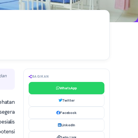
 dan
BAGIKAN
WhatsApp
Twitter
sehatan
 segera
Facebook
esialis
LinkedIn
potensi
Salin Link