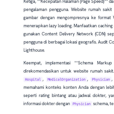
Ketiga, **Kecepatan Halaman (Page Speed)** da
pengalaman pengguna. Website rumah sakit 
gambar dengan mengompresnya ke format W
menerapkan lazy loading. Manfaatkan caching d
gunakan Content Delivery Network (CDN) sepe
pengguna di berbagai lokasi geografis. Audit C
Lighthouse.
Keempat, implementasi **Schema Markup 
direkomendasikan untuk website rumah sakit
,
,
Hospital
MedicalOrganization
Physician
memahami konteks konten Anda dengan lebih b
seperti rating bintang atau jadwal dokter, 
informasi dokter dengan
schema, ter
Physician