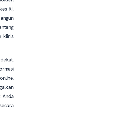
kes RI,
bangun
tentang
 klinis
rdekat.
formasi
nline.
galkan
t Anda
secara