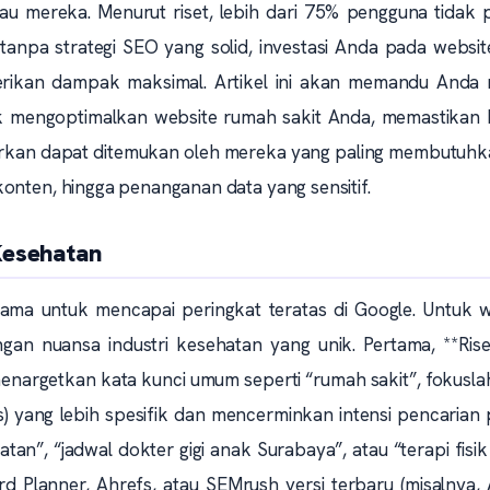
 mereka. Menurut riset, lebih dari 75% pengguna tidak 
 tanpa strategi SEO yang solid, investasi Anda pada websi
rikan dampak maksimal. Artikel ini akan memandu Anda m
k mengoptimalkan website rumah sakit Anda, memastikan
arkan dapat ditemukan oleh mereka yang paling membutuhk
onten, hingga penanganan data yang sensitif.
Kesehatan
ma untuk mencapai peringkat teratas di Google. Untuk w
gan nuansa industri kesehatan yang unik. Pertama, **Rise
a menargetkan kata kunci umum seperti “rumah sakit”, fokusl
s) yang lebih spesifik dan mencerminkan intensi pencarian 
tan”, “jadwal dokter gigi anak Surabaya”, atau “terapi fisi
d Planner, Ahrefs, atau SEMrush versi terbaru (misalnya,