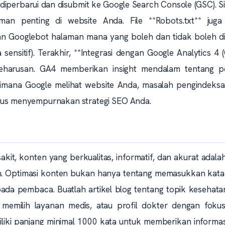
 diperbarui dan disubmit ke Google Search Console (GSC). 
 penting di website Anda. File **Robots.txt** juga
n Googlebot halaman mana yang boleh dan tidak boleh di
ensitif). Terakhir, **Integrasi dengan Google Analytics 4 
eharusan. GA4 memberikan insight mendalam tentang pe
mana Google melihat website Anda, masalah pengindeksa
terus menyempurnakan strategi SEO Anda.
kit, konten yang berkualitas, informatif, dan akurat adala
. Optimasi konten bukan hanya tentang memasukkan kata 
pada pembaca. Buatlah artikel blog tentang topik kesehat
 memilih layanan medis, atau profil dokter dengan foku
iliki panjang minimal 1000 kata untuk memberikan informa