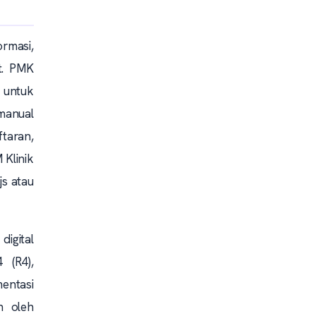
ormasi,
t. PMK
 untuk
 manual
taran,
 Klinik
js atau
igital
 (R4),
entasi
n oleh