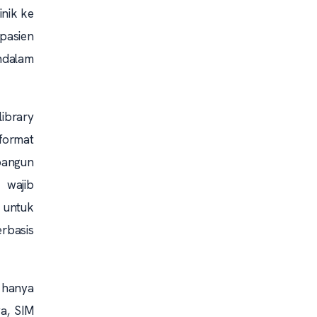
inik ke
pasien
ndalam
ibrary
mformat
bangun
 wajib
 untuk
erbasis
 hanya
a, SIM