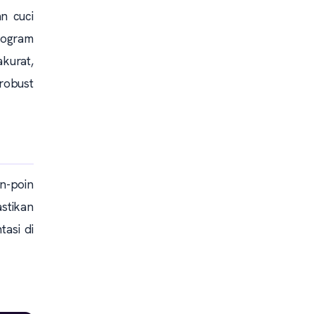
an cuci
program
kurat,
 robust
n-poin
stikan
tasi di