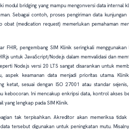
iki modul bridging yang mampu mengonversi data internal kl
man. Sebagai contoh, proses pengiriman data kunjungan 
esep obat (medication request) memerlukan pemahaman me
 FHIR, pengembang SIM Klinik seringkali menggunakan l
 FHIR.js untuk JavaScript/Node.js dalam memvalidasi dan me
eperti Node.js versi 20 LTS sangat disarankan untuk mem
tu, aspek keamanan data menjadi prioritas utama. Klinik
 ketat, sesuai dengan ISO 27001 atau standar sejenis,
tau kebocoran. Ini mencakup enkripsi data, kontrol akses b
il yang lengkap pada SIM Klinik.
bagian tak terpisahkan. Akreditor akan memeriksa tidak
 data tersebut digunakan untuk peningkatan mutu. Misalny