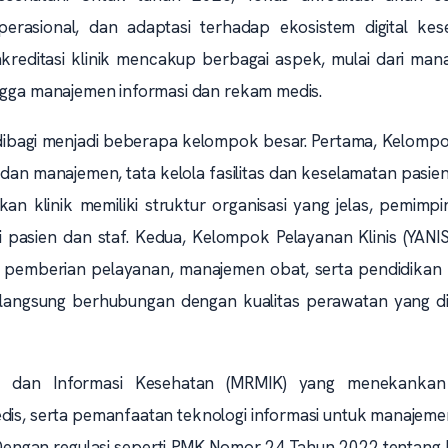
perasional, dan adaptasi terhadap ekosistem digital kes
akreditasi klinik mencakup berbagai aspek, mulai dari ma
ingga manajemen informasi dan rekam medis.
t dibagi menjadi beberapa kelompok besar. Pertama, Kelomp
dan manajemen, tata kelola fasilitas dan keselamatan pasien
n klinik memiliki struktur organisasi yang jelas, pemimp
pasien dan staf. Kedua, Kelompok Pelayanan Klinis (YANIS
pemberian pelayanan, manajemen obat, serta pendidikan 
a langsung berhubungan dengan kualitas perawatan yang di
 dan Informasi Kesehatan (MRMIK) yang menekanka
is, serta pemanfaatan teknologi informasi untuk manajeme
al. Dengan regulasi seperti PMK Nomor 24 Tahun 2022 tentan