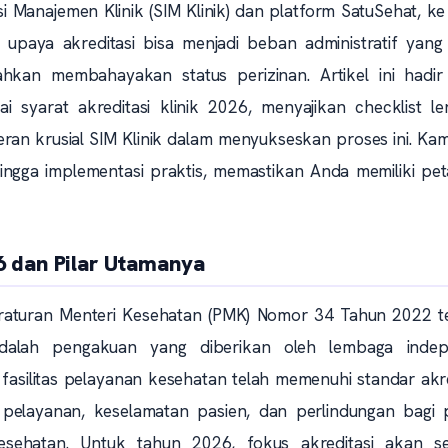
si Manajemen Klinik (SIM Klinik) dan platform SatuSehat, k
 upaya akreditasi bisa menjadi beban administratif yang 
kan membahayakan status perizinan. Artikel ini hadir
yarat akreditasi klinik 2026, menyajikan checklist le
 peran krusial SIM Klinik dalam menyukseskan proses ini. Ka
ingga implementasi praktis, memastikan Anda memiliki pet
6 dan Pilar Utamanya
 Peraturan Menteri Kesehatan (PMK) Nomor 34 Tahun 2022 t
, adalah pengakuan yang diberikan oleh lembaga inde
 fasilitas pelayanan kesehatan telah memenuhi standar akre
elayanan, keselamatan pasien, dan perlindungan bagi p
sehatan. Untuk tahun 2026, fokus akreditasi akan s