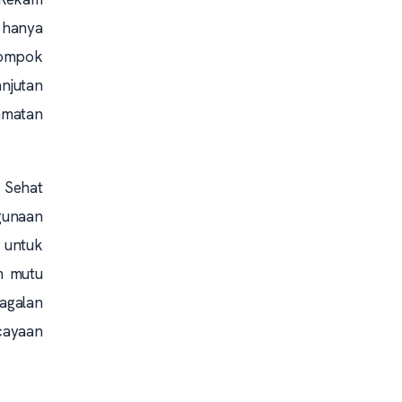
 hanya
lompok
njutan
amatan
 Sehat
ggunaan
u untuk
im mutu
agalan
cayaan