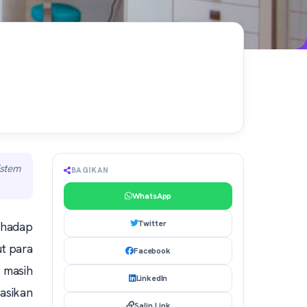
istem
BAGIKAN
WhatsApp
Twitter
rhadap
ut para
Facebook
 masih
LinkedIn
asikan
Salin Link