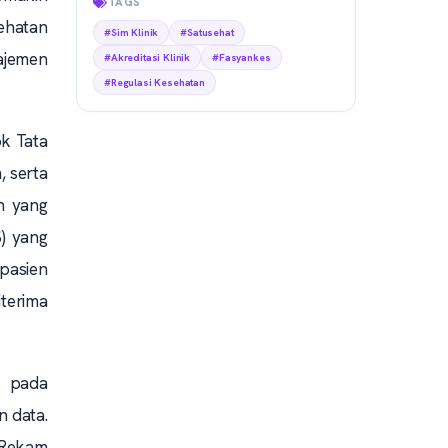
TAGS
ehatan
#Sim Klinik
#Satusehat
najemen
#Akreditasi Klinik
#Fasyankes
#Regulasi Kesehatan
ok Tata
, serta
in yang
) yang
pasien
terima
n pada
n data.
g Rekam