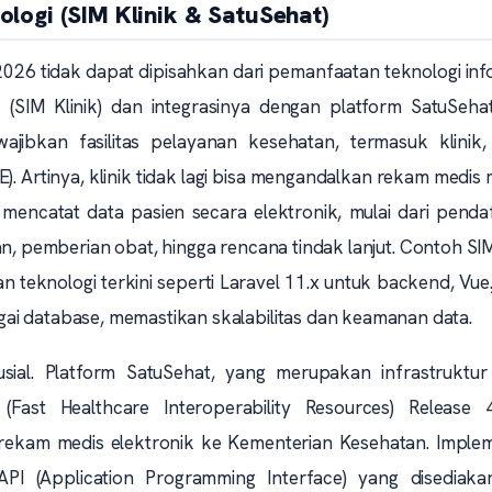
ologi (SIM Klinik & SatuSehat)
 2026 tidak dapat dipisahkan dari pemanfaatan teknologi inf
 (SIM Klinik) dan integrasinya dengan platform SatuSeha
ibkan fasilitas pelayanan kesehatan, termasuk klinik,
. Artinya, klinik tidak lagi bisa mengandalkan rekam medis
encatat data pasien secara elektronik, mulai dari pendaf
an, pemberian obat, hingga rencana tindak lanjut. Contoh SIM
teknologi terkini seperti Laravel 11.x untuk backend, Vue.
ai database, memastikan skalabilitas dan keamanan data.
sial. Platform SatuSehat, yang merupakan infrastruktur d
Fast Healthcare Interoperability Resources) Release 4
rekam medis elektronik ke Kementerian Kesehatan. Implem
API (Application Programming Interface) yang disediaka