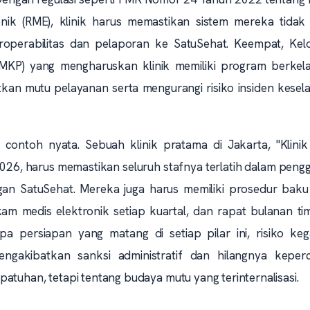
ik (RME), klinik harus memastikan sistem mereka tidak
roperabilitas dan pelaporan ke SatuSehat. Keempat, Ke
MKP) yang mengharuskan klinik memiliki program berkela
kan mutu pelayanan serta mengurangi risiko insiden kesel
 contoh nyata. Sebuah klinik pratama di Jakarta, "Klinik
2026, harus memastikan seluruh stafnya terlatih dalam pen
engan SatuSehat. Mereka juga harus memiliki prosedur bak
kam medis elektronik setiap kuartal, dan rapat bulanan t
pa persiapan yang matang di setiap pilar ini, risiko keg
mengakibatkan sanksi administratif dan hilangnya keper
atuhan, tetapi tentang budaya mutu yang terinternalisasi.