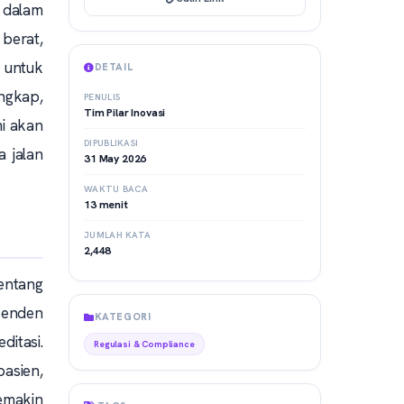
e dalam
berat,
 untuk
DETAIL
ngkap,
PENULIS
Tim Pilar Inovasi
mi akan
DIPUBLIKASI
a jalan
31 May 2026
WAKTU BACA
13 menit
JUMLAH KATA
2,448
entang
penden
KATEGORI
ditasi.
Regulasi & Compliance
asien,
emakin